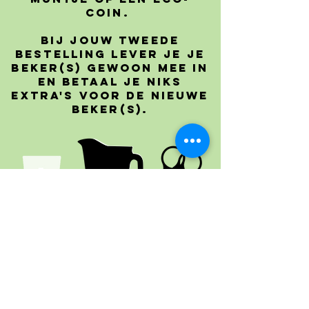
COIN.
BIj jouw tweede
bestelling lever je je
beker(s) gewoon mee in
en betaal je niks
extra's voor de nieuwe
beker(s).
Ga je naar huis? lever
je beker in bij de bar
voor een Eco-coin.
voor een pitcher of