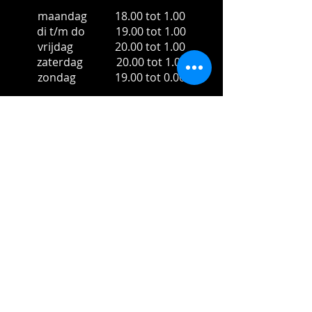
maandag 18.00 tot 1.00
di t/m do 19.00 tot 1.00
vrijdag 20.00 tot 1.00
zaterdag 20.00 tot 1.00
zondag 19.00 tot 0.00
Overdag zijn wij aanwezig en
telefonisch bereikbaar.
Buiten openingstijden zijn
wij geopend op afspraak of
reservering.
Adres
't Plein
Tongerloplein 1
5071 CX Udenhout
Tel: 013-5111819
www.tplein.nl